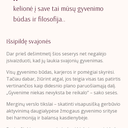
kelionė į save tai mūsų gyvenimo
būdas ir filosofija..
Išsipildę svajonės
Dar prieš dešimtmetį šios seserys net negalėjo
įsivaizduoti, kad jų laukia svajonių gyvenimas.
Visų gyvenimo būdas, karjeros ir pomėgiai skyrėsi.
Tačiau dabar, žiūrint atgal, jos teigia visas tas patirtis
vertinančios kaip didesnio plano paruošiamąją dalį.
„Gyvenime niekas nevyksta be reikalo“ – sako sesės.
Merginų verslo tikslai – skatinti visapusišką gerbūvio
aktyvinimą daugialypėse žmogaus gyvenimo srityse
bei harmoniją ir balansą kasdienybėje.