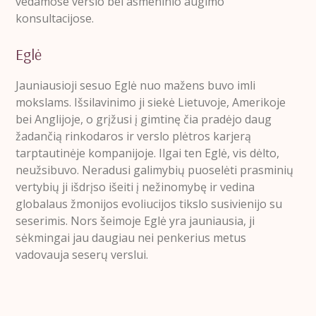
vedamose verslo bei asmeninio augimo
konsultacijose.
Eglė
Jauniausioji sesuo Eglė nuo mažens buvo imli
mokslams. Išsilavinimo ji siekė Lietuvoje, Amerikoje
bei Anglijoje, o grįžusi į gimtinę čia pradėjo daug
žadančią rinkodaros ir verslo plėtros karjerą
tarptautinėje kompanijoje. Ilgai ten Eglė, vis dėlto,
neužsibuvo. Neradusi galimybių puoselėti prasminių
vertybių ji išdrįso išeiti į nežinomybę ir vedina
globalaus žmonijos evoliucijos tikslo susivienijo su
seserimis. Nors šeimoje Eglė yra jauniausia, ji
sėkmingai jau daugiau nei penkerius metus
vadovauja seserų verslui.