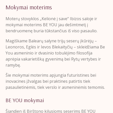
Mokymai moterims
Moterų stovyklos „Kelionė į save“ Ibizos saloje ir
mokymai moterims BE YOU jau dešimtmetį į
bendruomenę buria tūkstančius iš viso pasaulio.
Magiškame Balearų salyne trijų seserų įkūrėjų –
Leonoros, Eglės ir Ievos Blekaityčių – skleidžiama Be
You asmeninio ir dvasinio tobulėjimo filosofija
aprėpia vakarietišką gyvenimą bei Rytų vertybes ir
ramybę.
Šie mokymai moterims apjungia futuristines bei
inovacines įžvalgas bei praktines patirtis tiek
pasaulietinėmis, tiek verslo ir asmeninėmis temomis.
BE YOU mokymai
Šiandien iš Birštono kilusioms seserims BE YOU