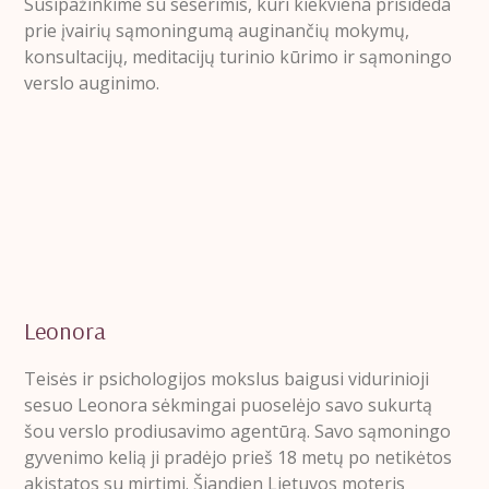
Susipažinkime su seserimis, kuri kiekviena prisideda
prie įvairių sąmoningumą auginančių mokymų,
konsultacijų, meditacijų turinio kūrimo ir sąmoningo
verslo auginimo.
Leonora
Teisės ir psichologijos mokslus baigusi vidurinioji
sesuo Leonora sėkmingai puoselėjo savo sukurtą
šou verslo prodiusavimo agentūrą. Savo sąmoningo
gyvenimo kelią ji pradėjo prieš 18 metų po netikėtos
akistatos su mirtimi. Šiandien Lietuvos moteris