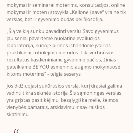
mokymai ir seminarai moterims, konsultacijos, online
mokymai ir moterų stovykla „Kelionė į save“ yra ne tik
verslas, bet ir gyvenimo būdas bei filosofija.
„Šią veiklą sunku pavadinti verslu. Savo gyvenimus
jau seniai pavertėme nuolatine evoliucijos
laboratorija, kurioje pirmos išbandome įvairias
praktikas ir tobulėjimo metodus. Tik įvertinusios
rezultatus kasdieniniame gyvenime pačios, žinias
pateikiame BE YOU asmeninio augimo mokymuose
kitoms moterims“ - teigia seserys.
Jos didžiuojasi sukūrusios verslą, kurį drąsiai galima
vadinti tikra sėkmės istorija. Šis sąmoningas verslas
yra grįstas pasitikėjimu, besąlygiška meile, šeimos
vienybės pamatais, atsidavimu ir saviraiškos
skatinimu.