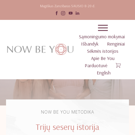
Magiškas Zanzibaras SAUSIO 8-20 d.
Sąmoningumo mokymai
Išbandyk
Renginiai
Sėkmės istorijos
Apie Be You
Parduotuvė
English
NOW BE YOU METODIKA
Trijų seserų istorija