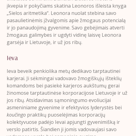
įkvepia ir pokyčiams skatina Leonoros išleista knyga
„Sielos aritmetika“. Leonora nuolat stebina savo
pasaulietinėmis įžvalgomis apie žmogaus potencialą
ir jo panaudojimą gyvenime. Savo gebėjimais atverti
žmogaus galimybes ir ugdyti vidinę laisvę Leonora
garsėja ir Lietuvoje, ir už jos ribų.
Ieva
Ieva beveik penkiolika metų dedikavo tarptautinei
karjerai. Ji sėkmingai vadovavo žmogiškųjų išteklių
komandoms bei pasiekė karjeros aukštumų gerai
žinomose tarptautinėse korporacijose Lietuvoje ir už
jos ribų. Atsidavimas sąmoningumo evoliucijai
asmeniniame gyvenime ir efektyvios lyderystės bei
koučingo
praktikų puoselėjimas korporacijų
kolektyvuose padėjo Ievai apjungti gyvenimišką ir
verslo patirtis. Šiandien ji jomis vadovaujasi savo