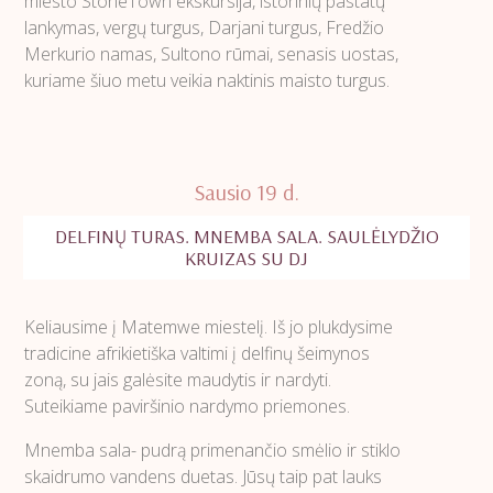
miesto StoneTown ekskursija, istorinių pastatų
lankymas, vergų turgus, Darjani turgus, Fredžio
Merkurio namas, Sultono rūmai, senasis uostas,
kuriame šiuo metu veikia naktinis maisto turgus.
Sausio 19 d.
DELFINŲ TURAS. MNEMBA SALA. SAULĖLYDŽIO
KRUIZAS SU DJ
Keliausime į Matemwe miestelį. Iš jo plukdysime
tradicine afrikietiška valtimi į delfinų šeimynos
zoną, su jais galėsite maudytis ir nardyti.
Suteikiame paviršinio nardymo priemones.
Mnemba sala- pudrą primenančio smėlio ir stiklo
skaidrumo vandens duetas. Jūsų taip pat lauks