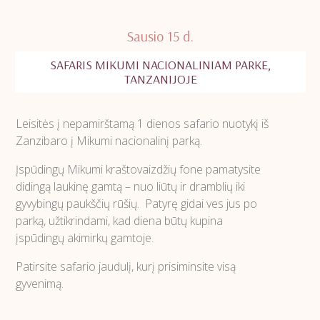
Sausio 15 d.
SAFARIS MIKUMI NACIONALINIAM PARKE,
TANZANIJOJE
Leisitės į nepamirštamą 1 dienos safario nuotykį iš
Zanzibaro į Mikumi nacionalinį parką.
Įspūdingų Mikumi kraštovaizdžių fone pamatysite
didingą laukinę gamtą – nuo liūtų ir dramblių iki
gyvybingų paukščių rūšių. Patyrę gidai ves jus po
parką, užtikrindami, kad diena būtų kupina
įspūdingų akimirkų gamtoje.
Patirsite safario jaudulį, kurį prisiminsite visą
gyvenimą.