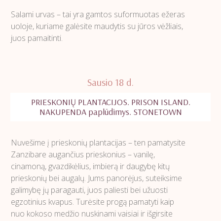
Salami urvas – tai yra gamtos suformuotas ežeras
uoloje, kuriame galėsite maudytis su jūros vėžliais,
juos pamaitinti.
Sausio 18 d.
PRIESKONIŲ PLANTACIJOS. PRISON ISLAND.
NAKUPENDA paplūdimys. STONETOWN
Nuvešime į prieskonių plantacijas – ten pamatysite
Zanzibare augančius prieskonius – vanilę,
cinamoną, gvazdikėlius, imbierą ir daugybę kitų
prieskonių bei augalų. Jums panorėjus, suteiksime
galimybę jų paragauti, juos paliesti bei užuosti
egzotinius kvapus. Turėsite progą pamatyti kaip
nuo kokoso medžio nuskinami vaisiai ir išgirsite