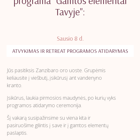
programa "Gamtos elementai
Tavyje":
Sausio 8 d.
ATVYKIMAS IR RETREAT PROGRAMOS ATIDARYMAS
Jūs pasitiksis Zanzibaro oro uoste. Grupėmis
keliausite į viešbutį, įsikūrusį ant vandenyno
kranto.
Įsikūrus, laukia pirmosios maudynės, po kurių vyks
programos atidarymo ceremonija.
Šį vakarą susipažinsime su viena kita ir
pasiruošime gilintis į save ir į gamtos elementų
paslaptis.