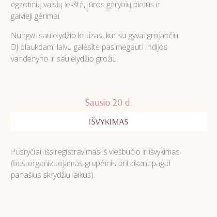
egzotinių vaisių lėkštė, jūros gėrybių pietūs ir
gaivieji gėrimai.
Nungwi saulėlydžio kruizas, kur su gyvai grojančiu
DJ plaukdami laivu galėsite pasimėgauti Indijos
vandenyno ir saulėlydžio grožiu.
Sausio 20 d.
IŠVYKIMAS
Pusryčiai, išsiregistravimas iš viešbučio ir išvykimas
(bus organizuojamas grupėmis pritaikant pagal
panašius skrydžių laikus).