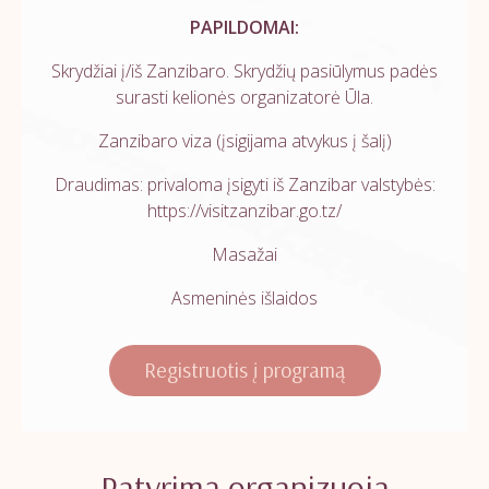
PAPILDOMAI:
Skrydžiai į/iš Zanzibaro. Skrydžių pasiūlymus padės
surasti kelionės organizatorė Ūla.
Zanzibaro viza (įsigijama atvykus į šalį)
Draudimas: privaloma įsigyti iš Zanzibar valstybės:
https://visitzanzibar.go.tz/
Masažai
Asmeninės išlaidos
Registruotis į programą
Patyrimą organizuoja