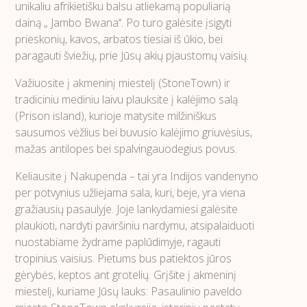
unikaliu afrikietišku balsu atliekamą populiarią
dainą „ Jambo Bwana‘‘. Po turo galėsite įsigyti
prieskonių, kavos, arbatos tiesiai iš ūkio, bei
paragauti šviežių, prie Jūsų akių pjaustomų vaisių.
Važiuosite į akmeninį miestelį (StoneTown) ir
tradiciniu mediniu laivu plauksite į kalėjimo salą
(Prison island), kurioje matysite milžiniškus
sausumos vėžlius bei buvusio kalėjimo griuvėsius,
mažas antilopes bei spalvingauodegius povus.
Keliausite į Nakupenda – tai yra Indijos vandenyno
per potvynius užliejama sala, kuri, beje, yra viena
gražiausių pasaulyje. Joje lankydamiesi galėsite
plaukioti, nardyti paviršiniu nardymu, atsipalaiduoti
nuostabiame žydrame paplūdimyje, ragauti
tropinius vaisius. Pietums bus patiektos jūros
gėrybės, keptos ant grotelių. Grįšite į akmeninį
miestelį, kuriame Jūsų lauks: Pasaulinio paveldo