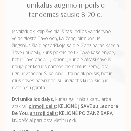
unikalus augimo ir poilsio
tandemas sausio 8-20 d.
Įsivaizduok, kaip švelniai šiltas Indijos vandenyno
vėjas glosto Tavo odą, kai žengi pirmuosius
žingsnius šioje egzotiškoje saloje. Zanzibaras kviečia
Tave į nuotykį, kuris pakeis ne tik Tavo kasdienybę,
bet ir Tave pačią – į kelionę, kurioje atrasi save iš
naujo per keturis gamtos elementus: žemę, orą,
ugnį ir vandenį. Ši kelionė – tai ne tik poilsis, bet ir
gilus savęs patyrimas, sujungiantis kūną, sielą ir
dvasią su gamta.
Dvi unikalios dalys,
kurias gali rinktis kartu arba
atskirai:
pirmoji dalis
: KELIONĖ Į SAVE su Leonora
Be You
,
antroji dalis:
KELIONĖ PO ZANZIBARĄ
kruopščiai paruošta vietinių gidų.