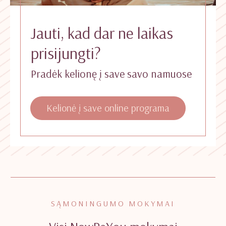
Jauti, kad dar ne laikas
prisijungti?
Pradėk kelionę į save savo namuose
Kelionė į save online programa
SĄMONINGUMO MOKYMAI