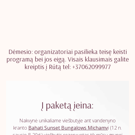
Dėmesio: organizatoriai pasilieka teisę keisti
programą bei jos eigą. Visais klausimais galite
kreiptis į Rūtą tel: +37062099977
Į paketą įeina:
Nakvynė unikaliame viešbutyje ant vandenyno
kranto
Bahati Sunset Bungalows Michamv
i (12 n.
sausio 8-20d.) viešbutis rezervuotas tik mūsų grupei