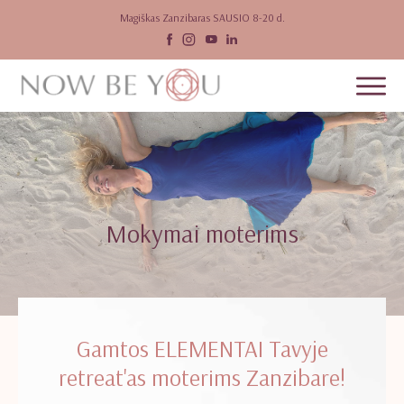
Magiškas Zanzibaras SAUSIO 8-20 d.
Mokymai moterims
Gamtos ELEMENTAI Tavyje
retreat'as moterims Zanzibare!