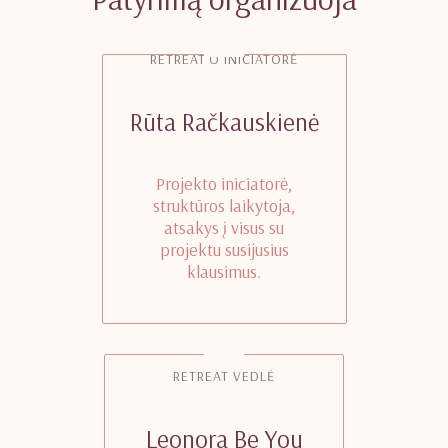
RETREAT'O INICIATORĖ
Rūta Račkauskienė
Projekto iniciatorė,
struktūros laikytoja,
atsakys į visus su
projektu susijusius
klausimus.
RETREAT VEDLĖ
Leonora Be You