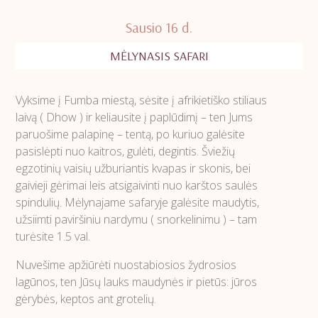
Sausio 16 d.
MĖLYNASIS SAFARI
Vyksime į Fumba miestą, sėsite į afrikietiško stiliaus
laivą ( Dhow ) ir keliausite į paplūdimį – ten Jums
paruošime palapinę – tentą, po kuriuo galėsite
pasislėpti nuo kaitros, gulėti, degintis. Šviežių
egzotinių vaisių užburiantis kvapas ir skonis, bei
gaivieji gėrimai leis atsigaivinti nuo karštos saulės
spindulių. Mėlynajame safaryje galėsite maudytis,
užsiimti paviršiniu nardymu ( snorkelinimu ) – tam
turėsite 1.5 val.
Nuvešime apžiūrėti nuostabiosios žydrosios
lagūnos, ten Jūsų lauks maudynės ir pietūs: jūros
gėrybės, keptos ant grotelių.