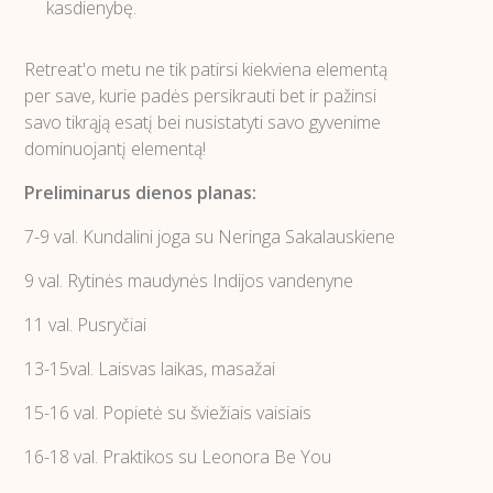
kasdienybę.
Retreat'o metu ne tik patirsi kiekviena elementą
per save, kurie padės persikrauti bet ir pažinsi
savo tikrąją esatį bei nusistatyti savo gyvenime
dominuojantį elementą!
Preliminarus dienos planas:
7-9 val. Kundalini joga su Neringa Sakalauskiene
9 val. Rytinės maudynės Indijos vandenyne
11 val. Pusryčiai
13-15val. Laisvas laikas, masažai
15-16 val. Popietė su šviežiais vaisiais
16-18 val. Praktikos su Leonora Be You