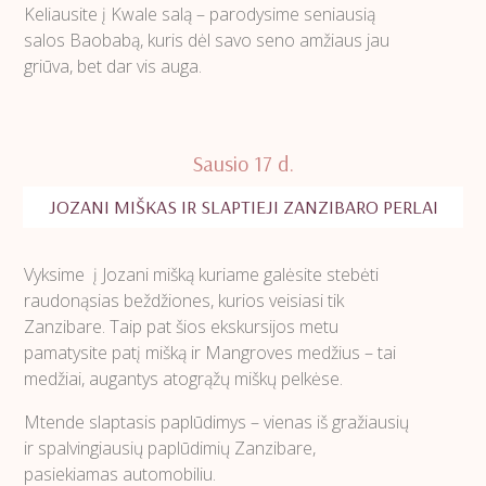
Keliausite į Kwale salą – parodysime seniausią
salos Baobabą, kuris dėl savo seno amžiaus jau
griūva, bet dar vis auga.
Sausio 17 d.
JOZANI MIŠKAS IR SLAPTIEJI ZANZIBARO PERLAI
Vyksime į Jozani mišką kuriame galėsite stebėti
raudonąsias beždžiones, kurios veisiasi tik
Zanzibare. Taip pat šios ekskursijos metu
pamatysite patį mišką ir Mangroves medžius – tai
medžiai, augantys atogrąžų miškų pelkėse.
Mtende slaptasis paplūdimys – vienas iš gražiausių
ir spalvingiausių paplūdimių Zanzibare,
pasiekiamas automobiliu.