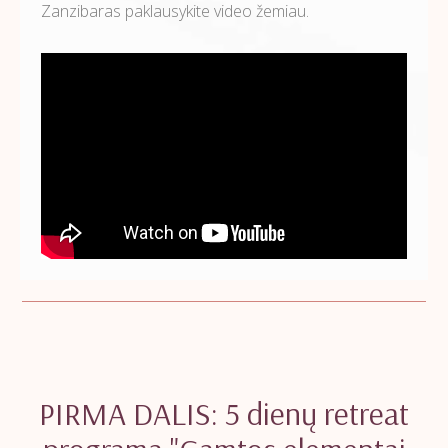
Zanzibaras paklausykite video žemiau.
PIRMA DALIS: 5 dienų retreat