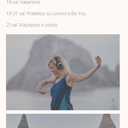
18 val. Vakarienė
19-21 val. Praktikos su Leonora Be You
21val. Maudynės ir poilsis