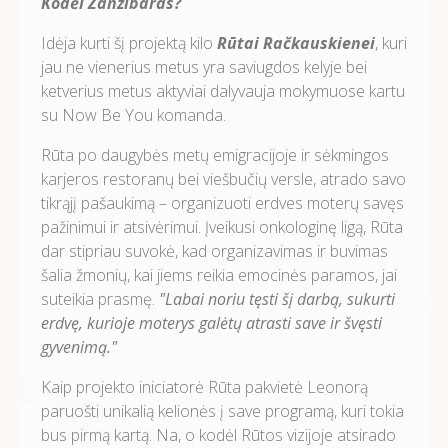
Kodėl Zanzibaras?
Idėja kurti šį projektą kilo
Rūtai Račkauskienei
, kuri
jau ne vienerius metus yra saviugdos kelyje bei
ketverius metus aktyviai dalyvauja mokymuose kartu
su Now Be You komanda.
Rūta po daugybės metų emigracijoje ir sėkmingos
karjeros restoranų bei viešbučių versle, atrado savo
tikrąjį pašaukimą – organizuoti erdves moterų savęs
pažinimui ir atsivėrimui. Įveikusi onkologinę ligą, Rūta
dar stipriau suvokė, kad organizavimas ir buvimas
šalia žmonių, kai jiems reikia emocinės paramos, jai
suteikia prasmę.
"Labai noriu tęsti šį darbą, sukurti
erdvę, kurioje moterys galėtų atrasti save ir švęsti
gyvenimą."
Kaip projekto iniciatorė Rūta pakvietė Leonorą
paruošti unikalią kelionės į save programą, kuri tokia
bus pirmą kartą. Na, o kodėl Rūtos vizijoje atsirado