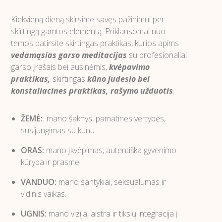
Kiekvieną dieną skirsime savęs pažinimui per
skirtingą gamtos elementą. Priklausomai nuo
temos patirsite skirtingas praktikas, kurios apims
vedamąsias garso meditacijas
su profesionaliai
garso įrašais bei ausinėmis,
kvėpavimo
praktikas,
skirtingas
kūno judesio bei
konstaliacines praktikas, rašymo užduotis
.
ŽEMĖ:
mano šaknys, pamatinės vertybės,
susijungimas su kūnu.
ORAS:
mano įkvėpimas, autentiška gyvenimo
kūryba ir prasmė.
VANDUO:
mano santykiai, seksualumas ir
vidinis vaikas.
UGNIS:
mano vizija, aistra ir tikslų integracija į