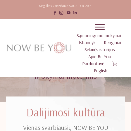
Magiškas Zanzibaras SAUSIO 8-20 d.
Sąmoningumo mokymai
Išbandyk
Renginiai
Sėkmės istorijos
Apie Be You
Parduotuvė
English
Mokymai moterims
Dalijimosi kultūra
Vienas svarbiausių NOW BE YOU