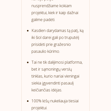
nusprendžiame kokiam
projektui, kiek ir kaip dažnai
galime padėti.
Kasdien darydamas tą patį, ką
iki šiol darei gali po truputėlį
prisidėti prie gražesnio
pasaulio kūrimo.
Tai ne tik dalijimosi platforma,
bet ir sąmoningų verslų
tinklas, kurio nariai vieningai
siekia įgyvendinti pasaulį
keičiančias idėjas.
100% lėšų nukeliauja tiesiai
projektui.