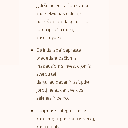
gali šiandien, tačiau svarbu,
kad kiekvienas dalintųsi
nors šiek tiek daugiau ir tai
taptų įpročiu mūsų
kasdienybėje.
Dalintis labai paprasta
pradedant pačiomis
mažiausiomis investicijomis
svarbu tai
daryti jau dabar ir išsiugdyti
įprotį nelaukiant veiklos
sėkmės ir pelno.
Dalijimasis integruojamas į
kasdienę organizacijos veiklą,
kurioje patys