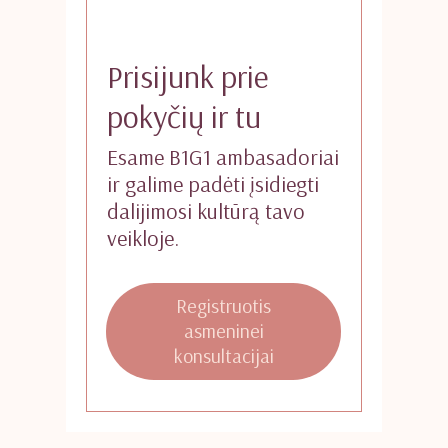
Prisijunk prie
pokyčių ir tu
Esame B1G1 ambasadoriai
ir galime padėti įsidiegti
dalijimosi kultūrą tavo
veikloje.
Registruotis
asmeninei
konsultacijai