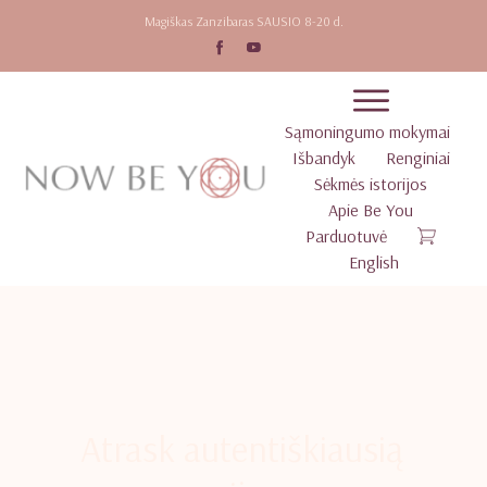
Magiškas Zanzibaras SAUSIO 8-20 d.
Sąmoningumo mokymai
Išbandyk
Renginiai
Sėkmės istorijos
Apie Be You
Parduotuvė
English
Atrask autentiškiausią