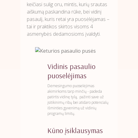
keičiasi sulig oru, mintis, kurių srautas
aiškumą paskandina rūke, bei vidinį
pasaulį, kuris retai yra puosėlėjamas –
tai ir praktikos skirtos visoms 4
asmenybės dedamosioms įvaldyti.
Vidinis pasaulio
puoselėjimas
Dėmesingumo puoselėjimas
akimirkoms tarp minčių - padeda
patirtis vidinę tylą, pažinti save už
įsitikinimų ribų bei atidaro potencialų
išminties gyvenimą už vidinių
programų limitų.
Kūno įsiklausymas