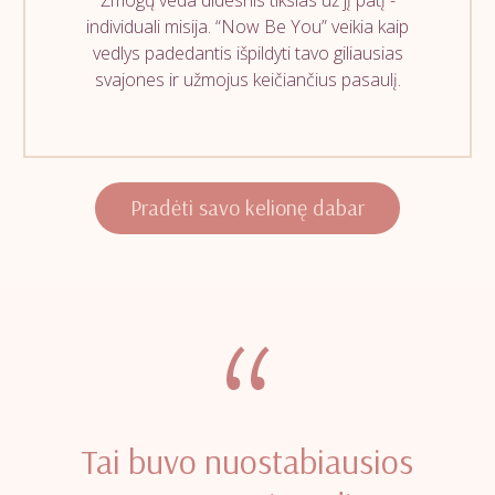
individuali misija. “Now Be You” veikia kaip
vedlys padedantis išpildyti tavo giliausias
svajones ir užmojus keičiančius pasaulį.
Pradėti savo kelionę dabar
“
Tai buvo nuostabiausios