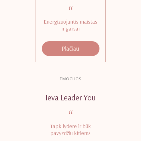
“
Energizuojantis maistas
ir garsai
Plačiau
EMOCIJOS
Ieva Leader You
“
Tapk lydere ir būk
pavyzdžiu kitiems