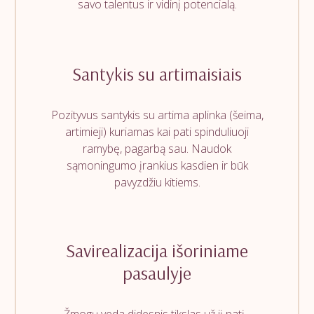
savo talentus ir vidinį potencialą.
Santykis su artimaisiais
Pozityvus santykis su artima aplinka (šeima,
artimieji) kuriamas kai pati spinduliuoji
ramybę, pagarbą sau. Naudok
sąmoningumo įrankius kasdien ir būk
pavyzdžiu kitiems.
Savirealizacija išoriniame
pasaulyje
Žmogų veda didesnis tikslas už jį patį -