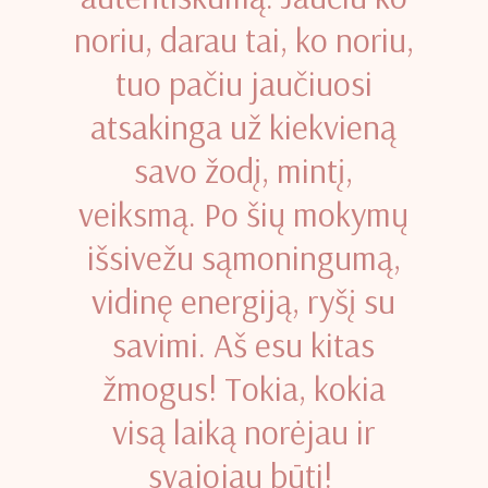
noriu, darau tai, ko noriu,
tuo pačiu jaučiuosi
atsakinga už kiekvieną
savo žodį, mintį,
veiksmą. Po šių mokymų
išsivežu sąmoningumą,
vidinę energiją, ryšį su
savimi. Aš esu kitas
žmogus! Tokia, kokia
visą laiką norėjau ir
svajojau būti!