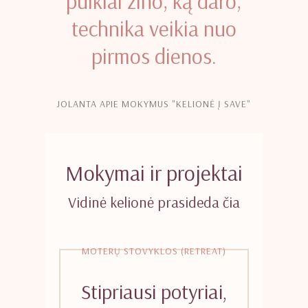
puikiai žino, ką daro,
technika veikia nuo
pirmos dienos.
JOLANTA APIE MOKYMUS "KELIONĖ Į SAVE"
Mokymai ir projektai
Vidinė kelionė prasideda čia
MOTERŲ STOVYKLOS (RETREAT)
Stipriausi potyriai,