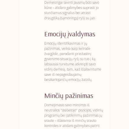
Dėmesingai lavinti jausmą būti savo
kūne - atidaro galimybes suprasti jo
siunčiamus signalus bei atrasti
draugišką (sąmoningą) ryšį su juo.
Emocijų įvaldymas
Emocijų identifikavimas ir jų
pažinimas, veikia kaip kelrodė
žvaigždė, parodanti priežastinį
gyvenimo situacijų ryšį su tuo į ką
labiausiai turėtume atkreipti savo
vidinį dėmesį, tam, kad išlaisvintume
save iš nepageidaujamų
besikartojančių emocijų žaizdų.
Minčių pažinimas
Domėjimasis savo mintimis iš
neutralios "stebėtojo" pozicijos, vidinių
programų bei įsitikinimų pažinimas jų
sraute - išlaisvina iš minčių srauto
kontrolės ir atidaro galimybės patirti