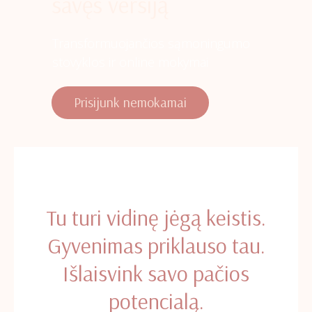
savęs versiją
Transformuojančios sąmoningumo
stovyklos ir online mokymai
Prisijunk nemokamai
Tu turi vidinę jėgą keistis.
Gyvenimas priklauso tau.
Išlaisvink savo pačios
potencialą.