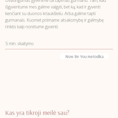
Dvasingumas gyvenime tai tapimas gurmanu. Tam, kad
išgyventume mes galime valgyti, bet ką, kad ir gyventi
kenčiant su duonos kriaukšleliu. Arba galime tapti
gurmanais. Kuomet priimame atsakomybę ir galimybę
rinktis kaip norėtume gyventi.
5 min. skaitymo
Now Be You metodika
Kas yra tikroji meilė sau?