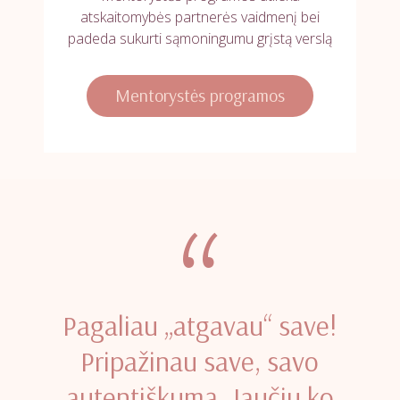
atskaitomybės partnerės vaidmenį bei
padeda sukurti sąmoningumu grįstą verslą
Mentorystės programos
“
Pagaliau „atgavau“ save!
Pripažinau save, savo
autentiškumą. Jaučiu ko